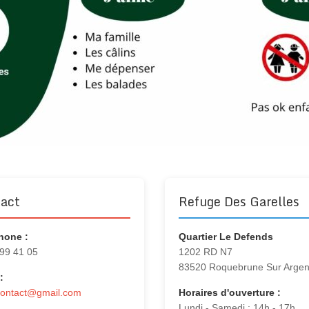
act
Refuge Des Garelles
hone :
Quartier Le Defends
 99 41 05
1202 RD N7
83520 Roquebrune Sur Arge
:
contact@gmail.com
Horaires d'ouverture :
Lundi - Samedi : 14h - 17h