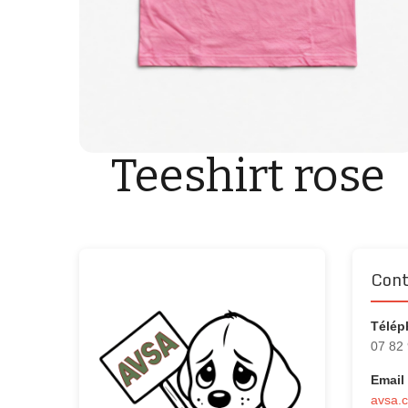
Teeshirt rose
Cont
Télép
07 82
Email 
avsa.