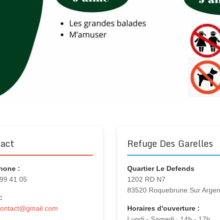
act
Refuge Des Garelles
hone :
Quartier Le Defends
 99 41 05
1202 RD N7
83520 Roquebrune Sur Arge
:
contact@gmail.com
Horaires d'ouverture :
Lundi - Samedi : 14h - 17h