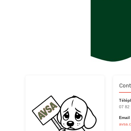
Cont
Télép
07 82
Email 
avsa.