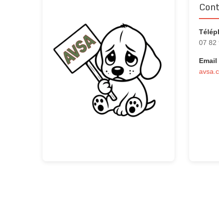
Cont
Télép
07 82
Email 
avsa.