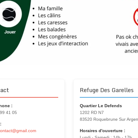
act
Refuge Des Garelles
hone :
Quartier Le Defends
 99 41 05
1202 RD N7
83520 Roquebrune Sur Arge
:
contact@gmail.com
Horaires d'ouverture :
Lundi - Samedi : 14h - 17h