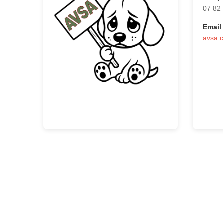
07 82
Email 
avsa.