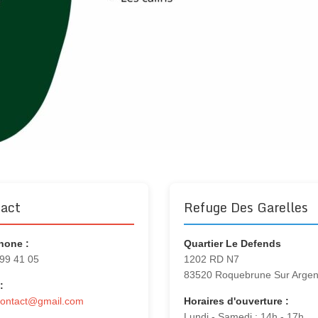
act
Refuge Des Garelles
hone :
Quartier Le Defends
 99 41 05
1202 RD N7
83520 Roquebrune Sur Arge
:
contact@gmail.com
Horaires d'ouverture :
Lundi - Samedi : 14h - 17h