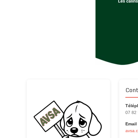
Cont
Télép
07 82
Email 
avsa.