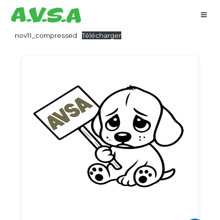
nov11_compressed
Télécharger